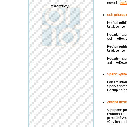
návodu:
nefu
:: Kontakty ::
ssh prístup n
Keď pri prihl
Unable to 
Použite na pr
ssh -oHost
Keď pri prihl
Unable to 
Použite na pr
ssh -oKexA
Sparx Syste
Fakulta info
Sparx System
Postup nájd
Zmena hesl
V pripade p
(zabudnuté h
je možné zme
vždy len os