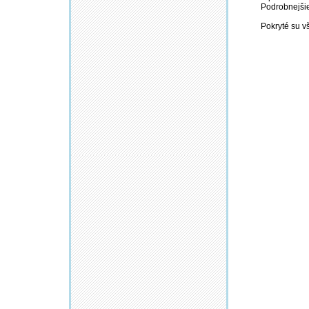
Podrobnejšie
Pokryté su v