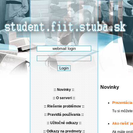
Novinky
:: Novinky ::
:: O serveri ::
Prezentácia
:: Riešenie problémov ::
Tu si môžete
:: Pravidlá používania ::
:: Užitočné odkazy ::
Ako riešiť 
:: Odkazy na predmety ::
Ak máte prob