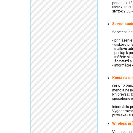
pondelok 12.
utorok 13.30
stvrtok 9.30 
Server stude
Server studen
- prihlásenie
- diskový pri
- mailovú ad
- prístup k p
- môžete si 
.forward
a 
- informácie 
Kontá na str
Od 6.12.2004
meno a heslo 
Pri prevzatí
spôsobené j
Informácia p
Vygenerovan
putty.exe) 
Wireless prí
V priestoroch